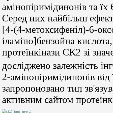
амінопіримідинонів та їх 
Серед них найбільш ефекти
[4-(4-метоксифеніл)-6-окс
іламіно]бензойна кислота,
протеїнкінази СК2 зі знач
досліджено залежність інг
2-амінопіримідинонів від 
запропоновано тип зв'язув
активним сайтом протеїн