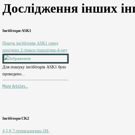
Дослідження інших інг
Інгібітори ASK1
Пошук інгібіторів ASK1 серед
похідних 2-тіоксо-тіазолідин-4-ону
Для пошуку інгібіторів ASK1 було
проведено...
More Articles...
Інгібітори CK2
4,5,6,7-тетрагалогено-1Н-