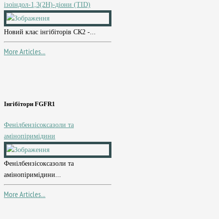
ізоіндол-1,3(2Н)-діони (TID)
Новий клас інгібіторів СК2 -...
More Articles...
Інгібітори FGFR1
Фенілбензісоксазоли та
амінопіримідини
Фенілбензісоксазоли та
амінопіримідини...
More Articles...