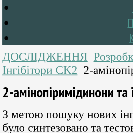
П
ДОСЛІДЖЕННЯ
Розробк
Інгібітори CK2
2-амінопі
2-амінопіримідинони та 
З метою пошуку нових інг
було синтезовано та тестов