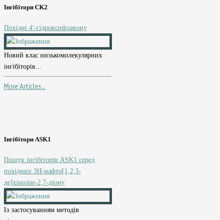
Інгібітори CK2
Похідні 4'-гідроксифлавону
Новий клас низькомолекулярних
інгібіторів...
More Articles...
Інгібітори ASK1
Пошук інгібіторів ASK1 серед
похідних 3H-нафто[1,2,3-
де]хінолін-2,7-діону
Із застосуванням методів