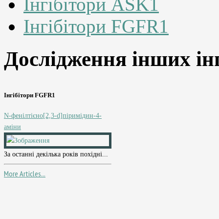
Інгібітори ASK1
Інгібітори FGFR1
Дослідження інших інг
Інгібітори FGFR1
N-фенілтієно[2,3-d]піримідин-4-
аміни
За останні декілька років похідні...
More Articles...