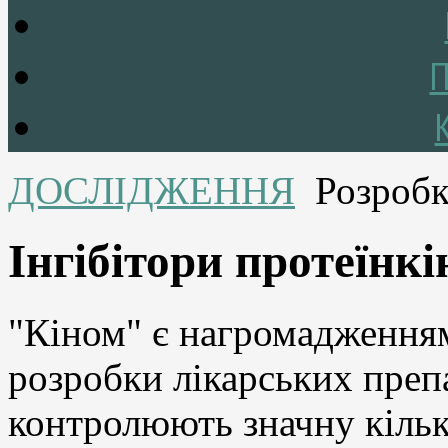
П
ДОСЛІДЖЕННЯ
Розробк
Інгібітори протеїнкі
"Кіном" є нагромадження
розробки лікарських препар
контролюють значну кільк