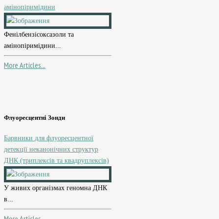
амінопіримідини
Фенілбензісоксазоли та
амінопіримідини...
More Articles...
Флуоресцентні Зонди
Барвники для флуоресцентної
детекції неканонічних структур
ДНК (триплексів та квадруплексів)
У живих організмах геномна ДНК
в...
More Articles...