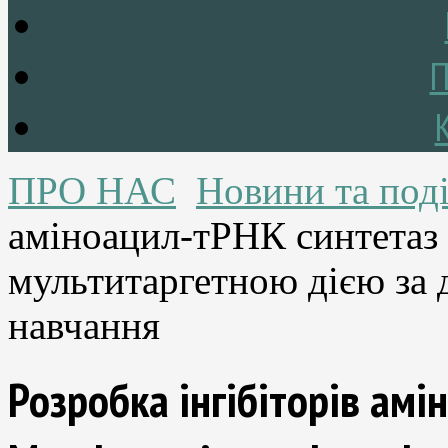
П
ПРО НАС
Новини та поді
аміноацил-тРНК синтетаз M
мультитаргетною дією за
навчання
Розробка інгібіторів ам