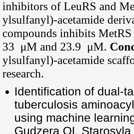
inhibitors of LeuRS and M
ylsulfanyl)-acetamide deriv
compounds inhibits MetRS 
33 μM and 23.9 μM.
Conc
ylsulfanyl)-acetamide scaffo
research.
Identification of dual
tuberculosis aminoacyl
using machine learnin
Gudzera OI, Starosyla