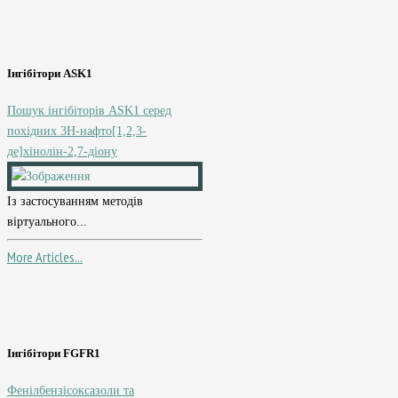
Інгібітори ASK1
Пошук інгібіторів ASK1 серед
похідних 3H-нафто[1,2,3-
де]хінолін-2,7-діону
Із застосуванням методів
віртуального...
More Articles...
Інгібітори FGFR1
Фенілбензісоксазоли та