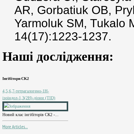
AR, Gorbatiuk OB, Pry
Yarmoluk SM, Tukalo 
14(17):1223-1237.
Наші дослідження:
Інгібітори CK2
4,5,6,7-тетрагалогено-1Н-
ізоіндол-1,3(2Н)-діони (TID)
Новий клас інгібіторів СК2 -...
More Articles...